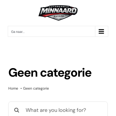
Ga
naar
inhoud
Ga naar...
Geen categorie
Home
Geen categorie
Zoeken
naar: