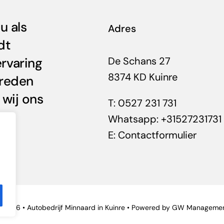
u als
Adres
dt
rvaring
De Schans 27
8374 KD Kuinre
vreden
 wij ons
T:
0527 231 731
Whatsapp:
+31527231731
E:
Contactformulier
 2026 • Autobedrijf Minnaard in Kuinre • Powered by
GW Manageme