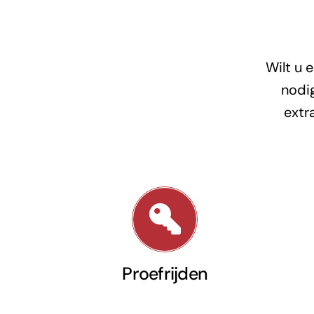
Wilt u 
nodig
extr
Proefrijden