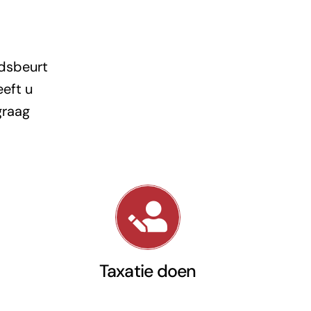
udsbeurt
eeft u
graag
Taxatie doen