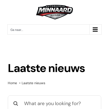
Ga
naar
inhoud
Ga naar...
Laatste nieuws
Home
Laatste nieuws
Zoeken
naar: