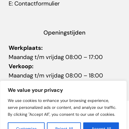
E:
Contactformulier
Openingstijden
Werkplaats:
Maandag t/m vrijdag 08:00 – 17:00
Verkoop:
Maandag t/m vrijdag 08:00 – 18:00
Zaterdag 10:00 – 16:00
We value your privacy
We use cookies to enhance your browsing experience,
serve personalized ads or content, and analyze our traffic.
© 2026 • Autobedrijf Minnaard in Kuinre • Powered by
GW
By clicking "Accept All", you consent to our use of cookies.
Management
Customize
Reject All
Accept All