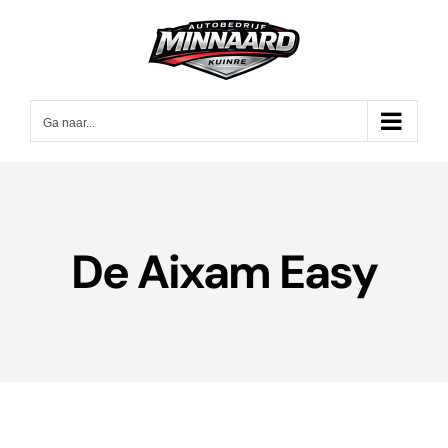
Ga
naar
inhoud
Ga naar...
De Aixam Easy