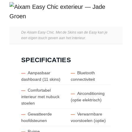
De Aixam Easy Chic. Met de Skins van de Easy kan je
een eigen touch geven aan het interieur.
SPECIFICATIES
—
Aanpasbaar
—
Bluetooth
dashboard (11 skins)
connectiviteit
—
Comfortabel
—
Airconditioning
interieur met nubuck
(optie elektrisch)
stoelen
—
Gewatteerde
—
Verwarmbare
hoofdsteunen
voorstoelen (optie)
—
Ruime